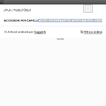
Donna
Accessori Donna
ACCESSORI PER CAPELLI
Cinture
Sciarpe e Foulard
Cappelli e Guanti
Occhiali
15 Articoli
ordinati per
Suggeriti
Filtra e ordina
Novità