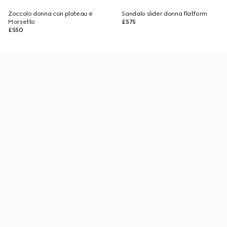
Zoccolo donna con plateau e
Sandalo slider donna flatform
Morsetto
£575
£550