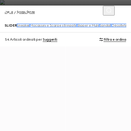
Donna
Scarpe Donna
SLIDER
Sneaker
Mocassini e Scarpe stringate
Slipper e Mule
Sandali
Décolleté
Ba
54 Articoli
ordinati per
Suggeriti
Filtra e ordina