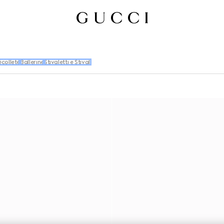
colleté
Ballerine
Stivaletti e Stivali