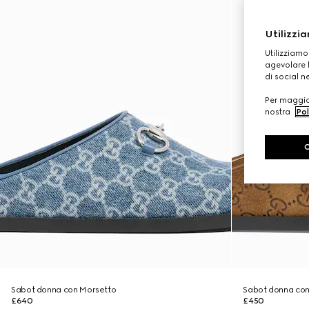
Utilizzia
Utilizziamo
agevolare l
di social n
Per maggior
nostra
Pol
Sabot donna con Morsetto
Sabot donna con
£640
£450