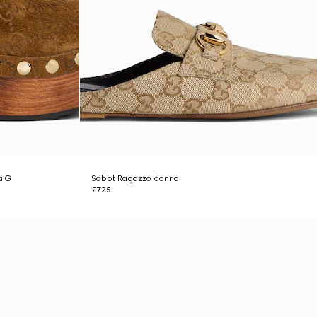
a G
Sabot Ragazzo donna
£725