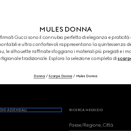
MULES DONNA
 firmati Gucci sono il connubio perfetto di eleganza e praticit
montabili e ultra confortevoli rappresentano la quintessenza de
, le silhouette raffinate sfoggiano i materiali più pregiati e i 
rtigianale tradizionale. Esplora la selezione completa di
scarp
Donna
Scarpe Donna
Mules Donna
ONI AZIENDALI
RICERCA NEGOZIO
Paese/Regione, Città