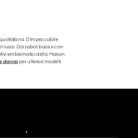
à quotidiana. D'impeccabile
l lusso. Dai sabot bassi e con
motivi emblematici della Maison
e donna
per ulteriori modelli.