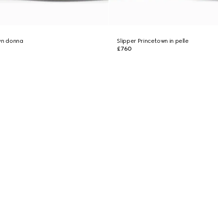
wn donna
Slipper Princetown in pelle
£760