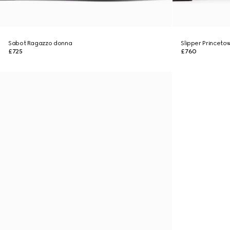
Sabot Ragazzo donna
Slipper Princeto
£725
£760