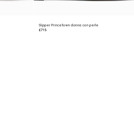
Slipper Princetown donna con perle
£715