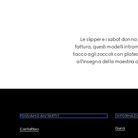
Le slipper e i sabot donna
fattura, questi modelli intra
tacco agli zoccoli con plateau
all'insegna della maestria a
Footer
POSSIAMO AIUTARTI?
INFORMAZI
Gucci
Contattaci