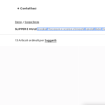
Contattaci
Donna
Scarpe Donna
SLIPPER E MULE
Sneaker
Mocassini e scarpe stringate
Sandali
Slider
Dé
13 Articoli
ordinati per
Suggeriti