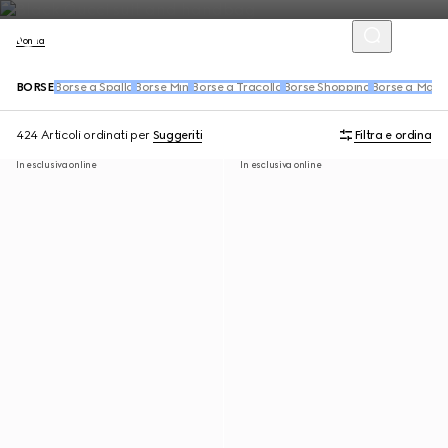
Donna
BORSE
Borse a Spalla
Borse Mini
Borse a Tracolla
Borse Shopping
Borse a Man
424 Articoli
ordinati per
Suggeriti
Filtra e ordina
In esclusiva online
In esclusiva online