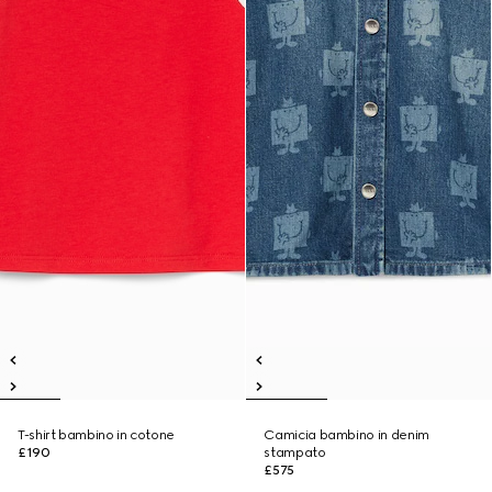
T-shirt bambino in cotone
Camicia bambino in denim
£190
stampato
£575