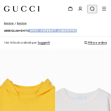
Bambino
Bambino
ABBIGLIAMENTO
Scarpe
Borse e Zaini
Altri Accessori
146 Articoli
ordinati per
Suggeriti
Filtra e ordina