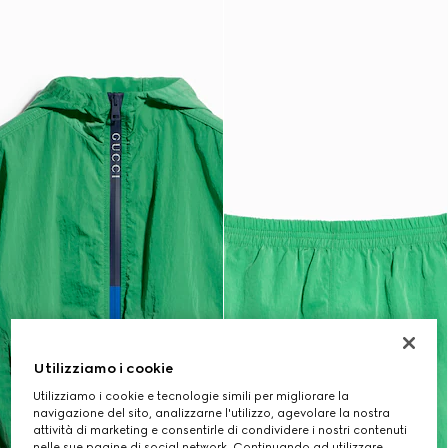
Utilizziamo i cookie
Utilizziamo i cookie e tecnologie simili per migliorare la
navigazione del sito, analizzarne l'utilizzo, agevolare la nostra
attività di marketing e consentirle di condividere i nostri contenuti
nelle sue pagine di social network. Continuando ad utilizzare