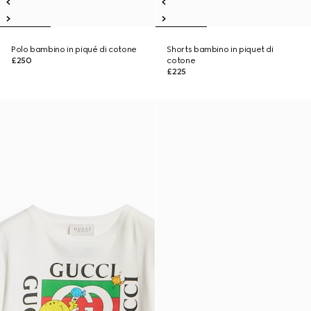
Polo bambino in piqué di cotone
Shorts bambino in piquet di
£250
cotone
£225