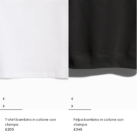
T-shirt bambino in cotone con
Felpa bambino in cotone con
stampa
stampa
£205
£345