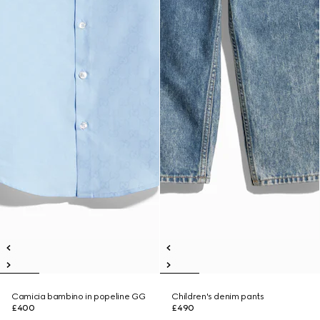
Camicia bambino in popeline GG
Children's denim pants
£400
£490