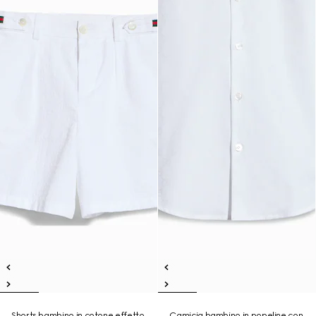
Shorts bambino in cotone effetto
Camicia bambino in popeline con