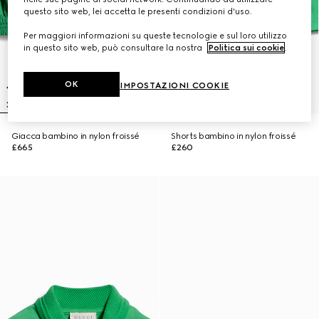
questo sito web, lei accetta le presenti condizioni d'uso.
Per maggiori informazioni su queste tecnologie e sul loro utilizzo
in questo sito web, può consultare la nostra
Politica sui cookie
.
OK
IMPOSTAZIONI COOKIE
Giacca bambino in nylon froissé
Shorts bambino in nylon froissé
£665
£260