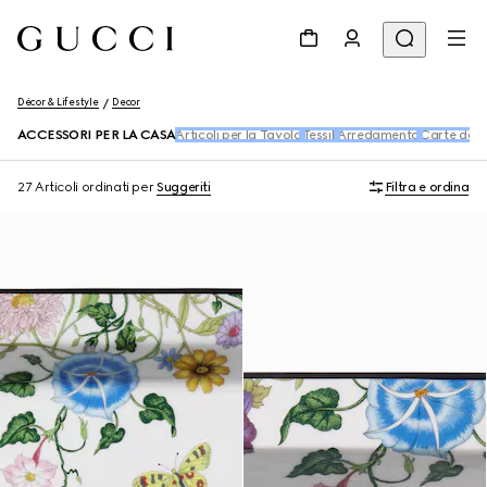
Décor & Lifestyle
Decor
ACCESSORI PER LA CASA
Articoli per la Tavola
Tessili
Arredamento
Carte da p
27 Articoli
ordinati per
Suggeriti
Filtra e ordina