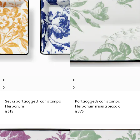
Set di portaoggetti con stampa
Portaoggetti con stampa
Herbarium
Herbarium misura piccola
£515
£375