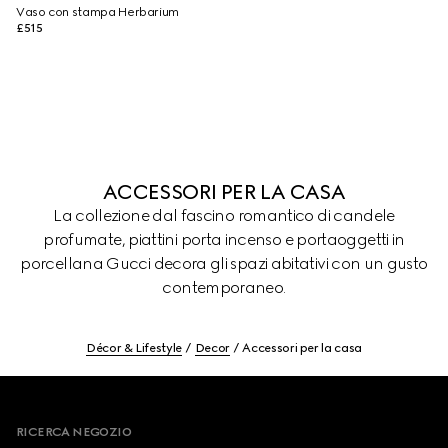
Vaso con stampa Herbarium
£515
ACCESSORI PER LA CASA
La collezione dal fascino romantico di candele
profumate, piattini porta incenso e portaoggetti in
porcellana Gucci decora gli spazi abitativi con un gusto
contemporaneo.
Décor & Lifestyle
Decor
Accessori per la casa
Footer
RICERCA NEGOZIO