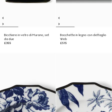
Bicchiere in vetro di Murano, set
Bacchette in legno con dettaglio
da due
Web
£355
£515