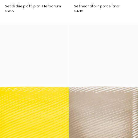
Set di due piatti piani Herbarium
Set neonato in porcellana
£285
£430