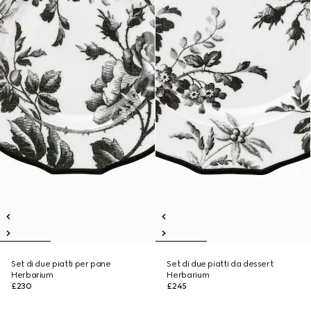
Set di due piatti per pane
Set di due piatti da dessert
Herbarium
Herbarium
£230
£245