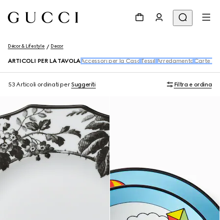
Décor & Lifestyle
Decor
ARTICOLI PER LA TAVOLA
Accessori per la Casa
Tessili
Arredamento
Carte da 
53 Articoli
ordinati per
Suggeriti
Filtra e ordina