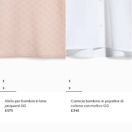
Abito per bambini in lana
Camicia bambino in popeline di
jacquard GG
cotone con motivo GG
£575
£345