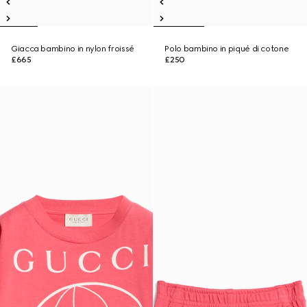
Giacca bambino in nylon froissé
Polo bambino in piqué di cotone
£665
£250