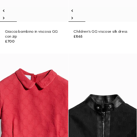
Giacca bambino in viscosa GG
Children's GG viscose silk dress
con zip
£865
£700