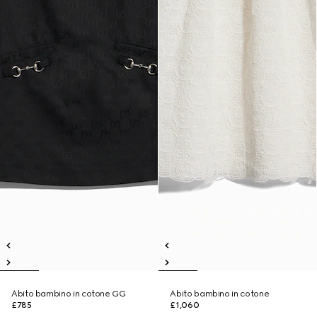
Abito bambino in cotone GG
Abito bambino in cotone
£785
£1,060