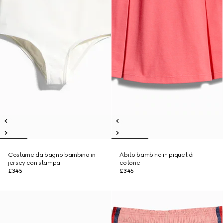
Costume da bagno bambino in
Abito bambino in piquet di
jersey con stampa
cotone
£345
£345