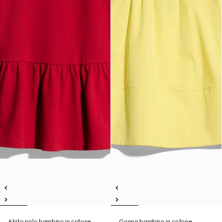
Abito polo bambino in cotone
Gonna bambino in cotone