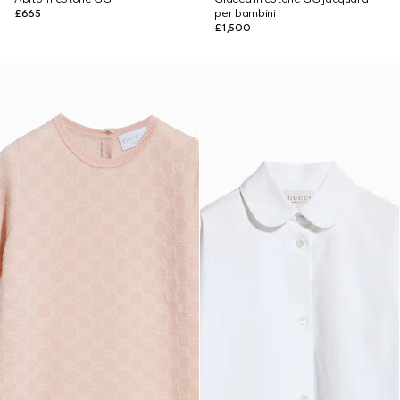
£665
per bambini
£1,500