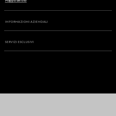
Mappa del sito
INFORMAZIONI AZIENDALI
SERVIZI ESCLUSIVI
© 2016 - 2025 Guccio Gucci S.p.A. - Tutti i Diritti Riservati. G Commerce