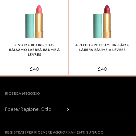
2 NO MORE ORCHIDS,
4 PENELOPE PLUM, BALSAMO
BALSAMO LABBRA BAUME À
LABBRA BAUME À LÈVRES
LÈVRES
£ 40
£ 40
Footer
RICERCA NEGOZIO
Paese/Regione, Città
REGISTRATI PER RICEVERE AGGIORNAMENTI SU GUCCI