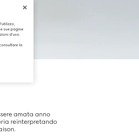
utilizzo,
lle sue pagine
zioni d'uso.
consultare la
essere amata anno
eria reinterpretando
aison.