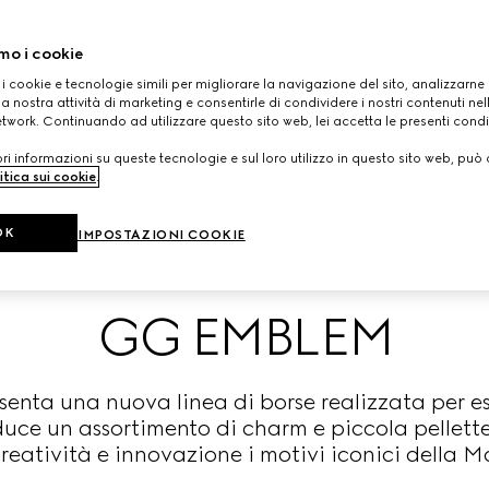
mo i cookie
 i cookie e tecnologie simili per migliorare la navigazione del sito, analizzarne l'
a nostra attività di marketing e consentirle di condividere i nostri contenuti ne
etwork. Continuando ad utilizzare questo sito web, lei accetta le presenti condi
i informazioni su queste tecnologie e sul loro utilizzo in questo sito web, può 
itica sui cookie
.
OK
IMPOSTAZIONI COOKIE
GG EMBLEM
esenta una nuova linea di borse realizzata per 
uce un assortimento di charm e piccola pellett
reatività e innovazione i motivi iconici della M