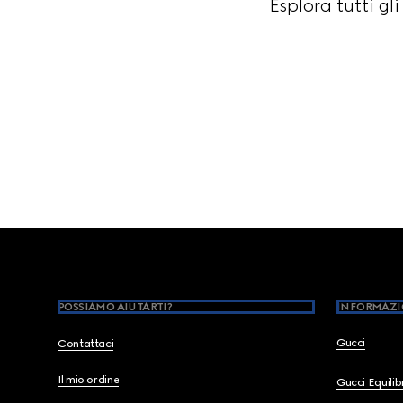
Esplora tutti gl
Footer
POSSIAMO AIUTARTI?
INFORMAZI
Gucci
Contattaci
Il mio ordine
Gucci Equili