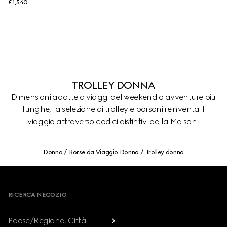
£1,540
TROLLEY DONNA
Dimensioni adatte a viaggi del weekend o avventure più
lunghe, la selezione di trolley e borsoni reinventa il
viaggio attraverso codici distintivi della Maison .
Donna
Borse da Viaggio Donna
Trolley donna
Footer
RICERCA NEGOZIO
Paese/Regione, Città