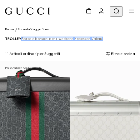
Donna
Borse da Viaggio Donna
TROLLEY
Borse e borsoni per il weekend
Accessori
Valigie
11 Articoli
ordinati per
Suggeriti
Filtra e ordina
Personalizza con le iniziali