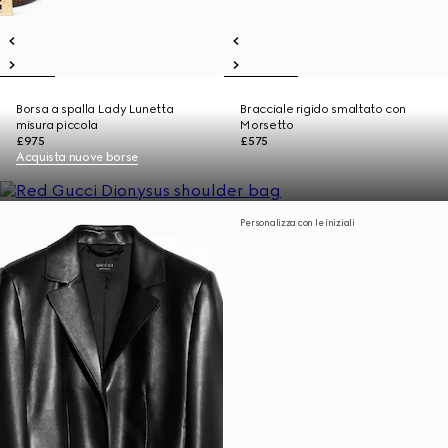
Borsa a spalla Lady Lunetta
Bracciale rigido smaltato con
misura piccola
Morsetto
£975
£575
Acquista nuove borse
Personalizza con le iniziali