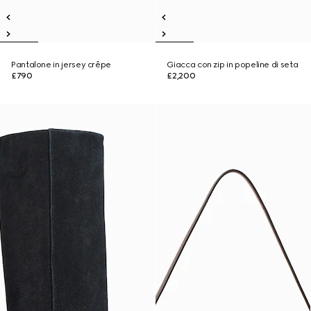
Pantalone in jersey crêpe
Giacca con zip in popeline di seta
£790
£2,200