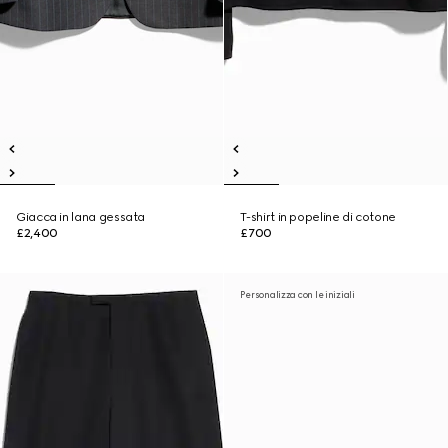
Giacca in lana gessata
T-shirt in popeline di cotone
£2,400
£700
Personalizza con le iniziali