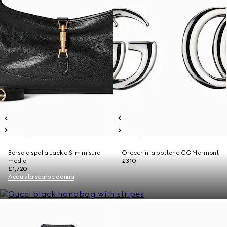
Borsa a spalla Jackie Slim misura
Orecchini a bottone GG Marmont
media
£310
£1,720
Acquista scarpe donna