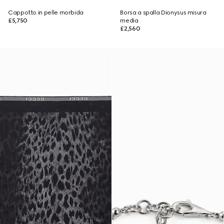
Cappotto in pelle morbida
Borsa a spalla Dionysus misura
£5,750
media
£2,560