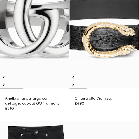
Anello a fascia larga con
Cintura alta Dionysus
dettaglio cut-out GG Marmont
£490
£310