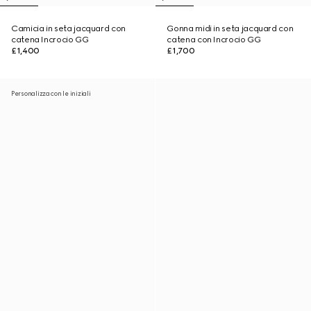
Camicia in seta jacquard con
Gonna midi in seta jacquard con
catena Incrocio GG
catena con Incrocio GG
£1,400
£1,700
Personalizza con le iniziali