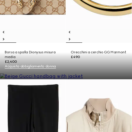
Borsa a spalla Dionysus misura
Orecchini a cerchio GG Marmont
media
£490
£2,400
Acquista abbigliamento donna