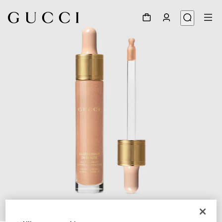
1
/
11