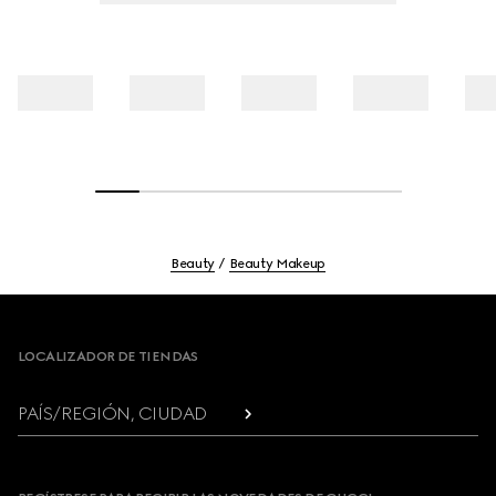
Beauty
Beauty Makeup
Footer
LOCALIZADOR DE TIENDAS
PAÍS/REGIÓN, CIUDAD