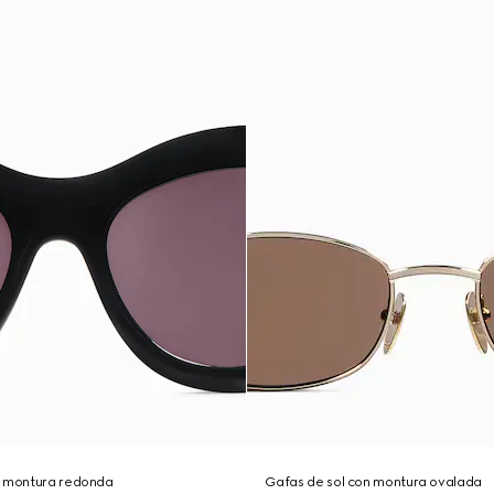
n montura redonda
Gafas de sol con montura ovalada