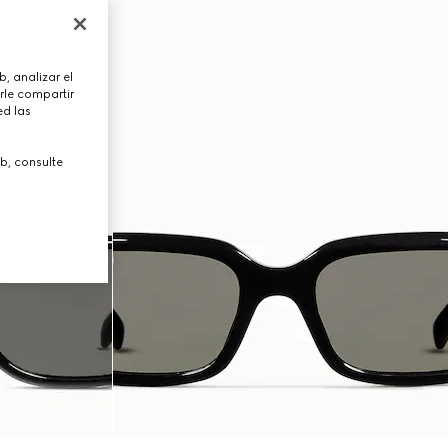
, analizar el
rle compartir
ed las
b, consulte