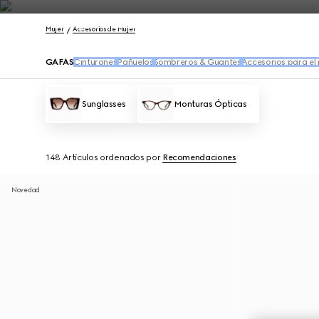
Póngase en contacto con nosotros
Mujer
Accesorios de Mujer
GAFAS
Cinturones
Pañuelos
Sombreros & Guantes
Accesorios para el 
Sunglasses
Monturas Ópticas
148 Artículos
ordenados por
Recomendaciones
Novedad