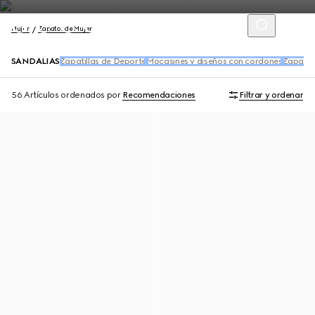
Mujer
Zapatos de Mujer
SANDALIAS
Zapatillas de Deporte
Mocasines y diseños con cordones
Zapatill
56 Artículos
ordenados por
Recomendaciones
Filtrar y ordenar