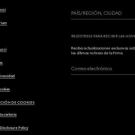
ucci
PAÍS/REGIÓN, CIUDAD
brium
REGÍSTRESE PARA RECIBIR LAS NO
Reciba actualizaciones exclusivas so
ucci
las últimas noticias de la Firma.
es
Correo electrónico
rivacidad
ookies
CIÓN DE COOKIES
Societaria
 Disclosure Policy