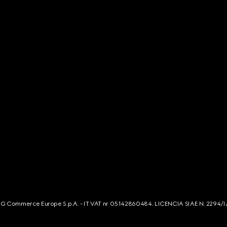
s. G Commerce Europe S.p.A. - IT VAT nr 05142860484. LICENCIA SIAE N. 2294/I