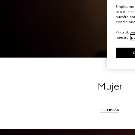
Empleamos 
uso que se
nuestro con
condicione
Para obten
nuestra
po
Mujer
COMPRAR