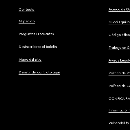
Acerca de G
Contacto
Mi pedido
Gucci Equili
Preguntas Frecuentes
Código ético
Desinscribirse al boletín
Trabaja en G
Mapa del sitio
Avisos Legal
Desistir del contrato aquí
Política de P
Política de C
CONFIGURA
Información 
Vulnerability