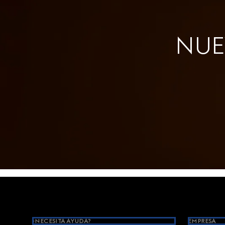
NUEV
Footer
¿NECESITA AYUDA?
EMPRESA