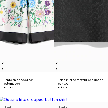
Pantalón de seda con
Falda midi de mezcla de algodón
estampado
con GG
€ 1.200
€ 1.400
Novedad
Novedad