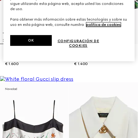
sigue utilizando esta página web, acepta usted las condiciones
de uso.
Para obtener más información sobre estas tecnologías y sobre su
uso en esta página web, consulte nuestra
política de cookies
.
OK
CONFIGURACIÓN DE
COOKIES
Camisa de jacquard de seda con
Pantalón informal de seda con
estampado de cadena con GG
estampado
€ 1.600
€ 1.400
Novedad