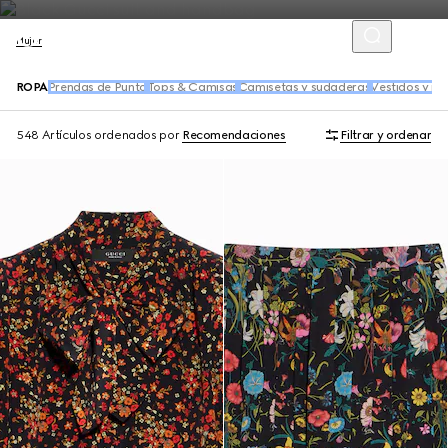
Mujer
ROPA
Prendas de Punto
Tops & Camisas
Camisetas y sudaderas
Vestidos y m
548 Artículos
ordenados por
Recomendaciones
Filtrar y ordenar