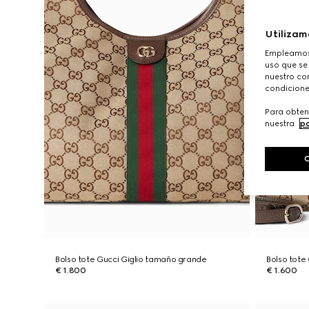
Utilizam
Empleamos 
uso que se
nuestro con
condicione
Para obten
nuestra
po
Bolso tote Gucci Giglio tamaño grande
Bolso tote
€ 1.800
€ 1.600