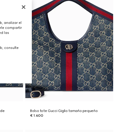
, analizar el
rle compartir
ed las
b, consulte
nde
Bolso tote Gucci Giglio tamaño pequeño
€ 1.600