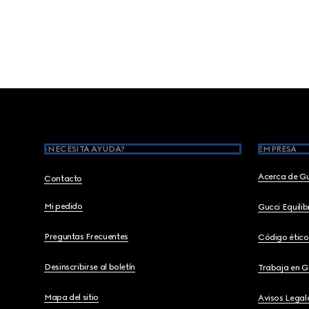
Footer
¿NECESITA AYUDA?
EMPRESA
Acerca de G
Contacto
Mi pedido
Gucci Equili
Preguntas Frecuentes
Código ético
Desinscribirse al boletín
Trabaja en G
Mapa del sitio
Avisos Legal