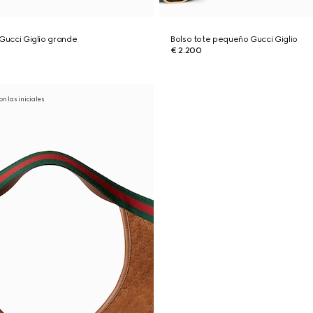
 Gucci Giglio grande
Bolso tote pequeño Gucci Giglio
€ 2.200
on las iniciales