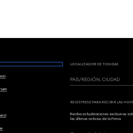
LOCALIZADOR DE TIENDAS
ucci
PAÍS/REGIÓN, CIUDAD
brium
REGÍSTRESE PARA RECIBIR LAS NO
Reciba actualizaciones exclusivas so
ucci
las últimas noticias de la Firma.
es