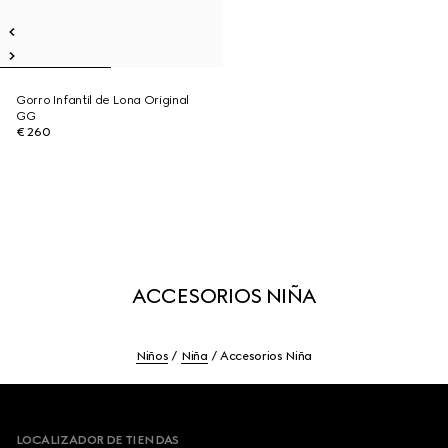
Gorro Infantil de Lona Original
GG
€ 260
ACCESORIOS NIÑA
Niños
Niña
Accesorios Niña
Footer
LOCALIZADOR DE TIENDAS