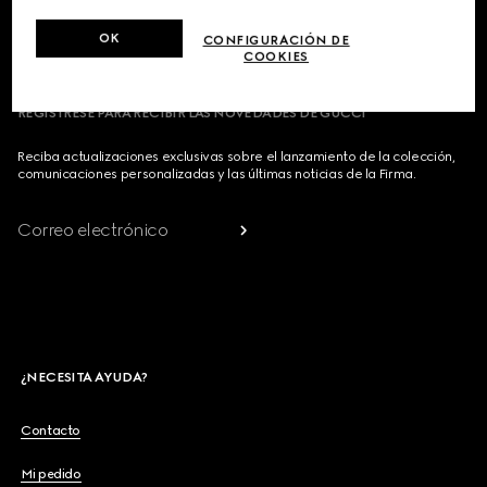
PAÍS/REGIÓN, CIUDAD
OK
CONFIGURACIÓN DE
COOKIES
REGÍSTRESE PARA RECIBIR LAS NOVEDADES DE GUCCI
Reciba actualizaciones exclusivas sobre el lanzamiento de la colección,
comunicaciones personalizadas y las últimas noticias de la Firma.
Correo electrónico
¿NECESITA AYUDA?
Contacto
Mi pedido