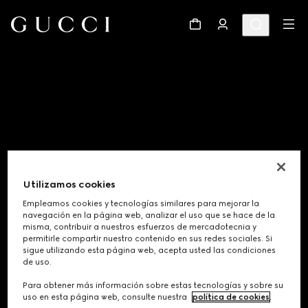
Utilizamos cookies
Empleamos cookies y tecnologías similares para mejorar la
navegación en la página web, analizar el uso que se hace de la
misma, contribuir a nuestros esfuerzos de mercadotecnia y
permitirle compartir nuestro contenido en sus redes sociales. Si
sigue utilizando esta página web, acepta usted las condiciones
Footer
de uso.
Para obtener más información sobre estas tecnologías y sobre su
LOCALIZADOR DE TIENDAS
uso en esta página web, consulte nuestra
política de cookies
.