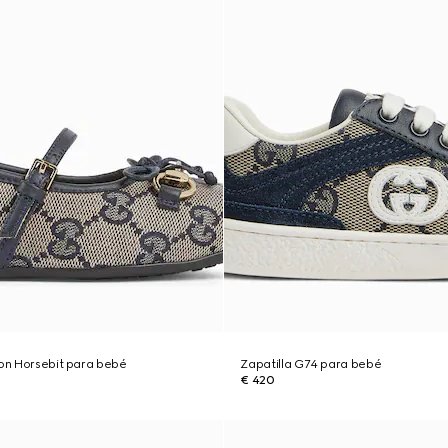
con Horsebit para bebé
Zapatilla G74 para bebé
€ 420