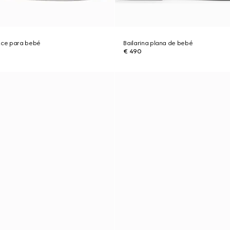
 Ace para bebé
Bailarina plana de bebé
€ 490