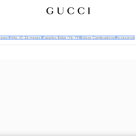
eses)
Niño (0-36 meses)
Zapatos Bebé (16-19)
Bolsos Cambiadores
Accesorios