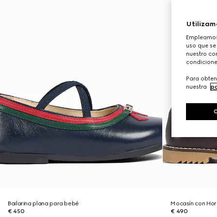
Utilizam
Empleamos 
uso que se
nuestro con
condicione
Para obten
nuestra
po
Bailarina plana para bebé
Mocasín con Hor
€ 450
€ 490