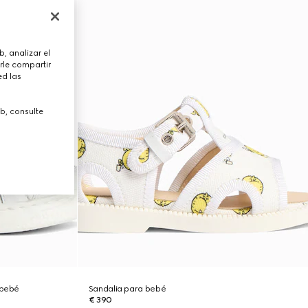
, analizar el
rle compartir
ed las
b, consulte
 bebé
Sandalia para bebé
€ 390