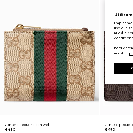
Utilizam
Empleamos 
uso que se
nuestro con
condicione
Para obten
nuestra
po
Cartera pequeña con Web
Cartera pequeña
€ 490
€ 490