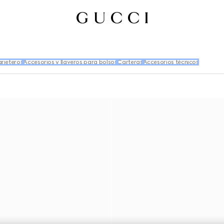
arjeteros
Accesorios y llaveros para bolsos
Carteras
Accesorios técnicos