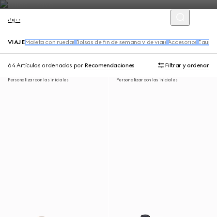
Mujer
VIAJE
Maleta con ruedas
Bolsas de fin de semana y de viaje
Accesorios
Equipaj
64 Artículos
ordenados por
Recomendaciones
Filtrar y ordenar
Personalizar con las iniciales
Personalizar con las iniciales