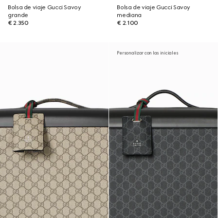
Bolsa de viaje Gucci Savoy
Bolsa de viaje Gucci Savoy
grande
mediana
€ 2.350
€ 2.100
Personalizar con las iniciales