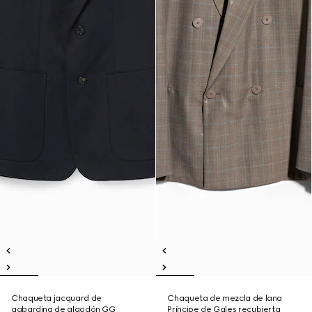
Chaqueta jacquard de
Chaqueta de mezcla de lana
gabardina de algodón GG
Príncipe de Gales recubierta