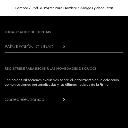
Hombre
Prêt-à-Porter Para Hombre
Abrigos y chaquetas
Footer
LOCALIZADOR DE TIENDAS
PAÍS/REGIÓN, CIUDAD
REGÍSTRESE PARA RECIBIR LAS NOVEDADES DE GUCCI
Reciba actualizaciones exclusivas sobre el lanzamiento de la colección,
comunicaciones personalizadas y las últimas noticias de la Firma.
Correo electrónico