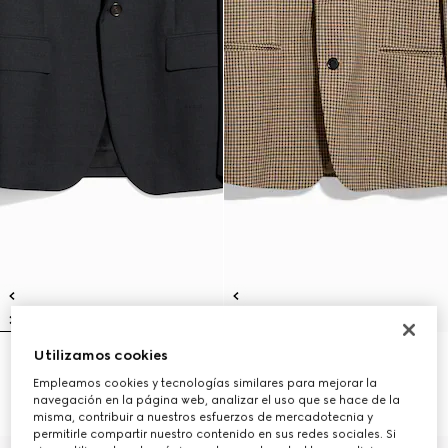
Utilizamos cookies
Chaqueta de botonadura
Chaqueta de botonadura
sencilla de lana
sencilla de lana gingham
Empleamos cookies y tecnologías similares para mejorar la
€ 3.100
€ 2.700
navegación en la página web, analizar el uso que se hace de la
misma, contribuir a nuestros esfuerzos de mercadotecnia y
permitirle compartir nuestro contenido en sus redes sociales. Si