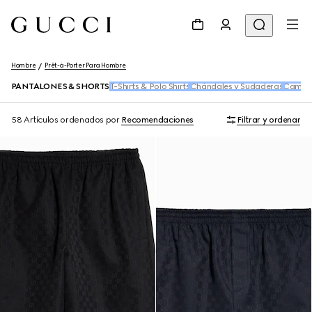
Hombre
Prêt-à-Porter Para Hombre
PANTALONES & SHORTS
T-Shirts & Polo Shirts
Chándales y Sudaderas
Camis
58 Artículos
ordenados por
Recomendaciones
Filtrar y ordenar