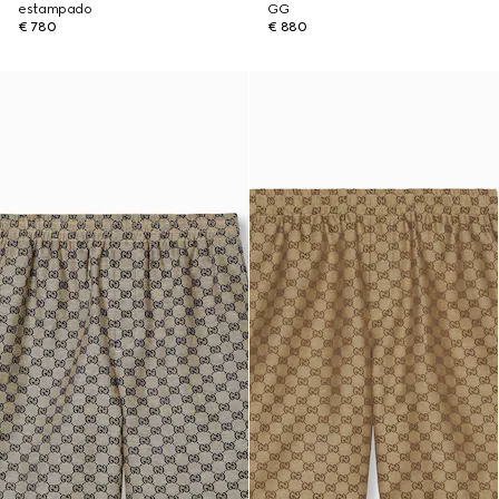
estampado
GG
€ 780
€ 880