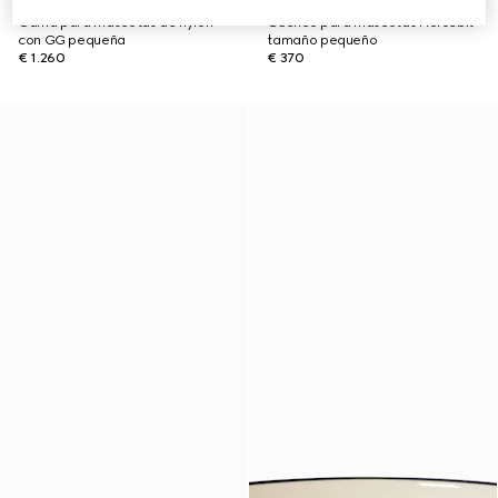
Cama para mascotas de nylon
Cuenco para mascotas Horsebit
con GG pequeña
tamaño pequeño
€ 1.260
€ 370