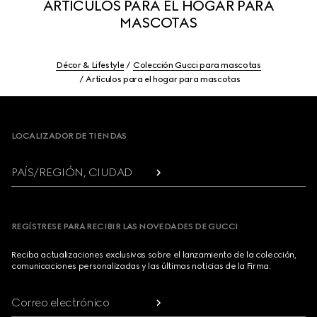
ARTÍCULOS PARA EL HOGAR PARA
MASCOTAS
Décor & Lifestyle
Colección Gucci para mascotas
Artículos para el hogar para mascotas
Footer
LOCALIZADOR DE TIENDAS
PAÍS/REGIÓN, CIUDAD
REGÍSTRESE PARA RECIBIR LAS NOVEDADES DE GUCCI
Reciba actualizaciones exclusivas sobre el lanzamiento de la colección,
comunicaciones personalizadas y las últimas noticias de la Firma.
Correo electrónico