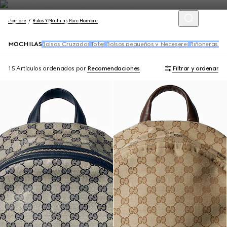
Hombre
Bolos Y Mochilas Para Hombre
MOCHILAS
Bolsos Cruzados
Totes
Bolsos pequeños y Neceseres
Riñoneras y 
15 Artículos
ordenados por
Recomendaciones
Filtrar y ordenar