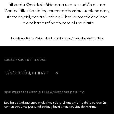
tribanda Web desteñida para una sensación de uso.
Con bolsillos frontales, correas de hombro acolchadas y
ribete de piel, cada silueta equilibra la practicidad con
un acabado refinado para el uso diario.
Hombre
Bolos Y Mochilas Para Hombre
Mochilas de Hombre
Footer
LOCALIZADOR DE TIENDAS
PAÍS/REGIÓN, CIUDAD
REGÍSTRESE PARA RECIBIR LAS NOVEDADES DE GUCCI
Reciba actualizaciones exclusivas sobre el lanzamiento de la colección,
comunicaciones personalizadas y las últimas noticias de la Firma.