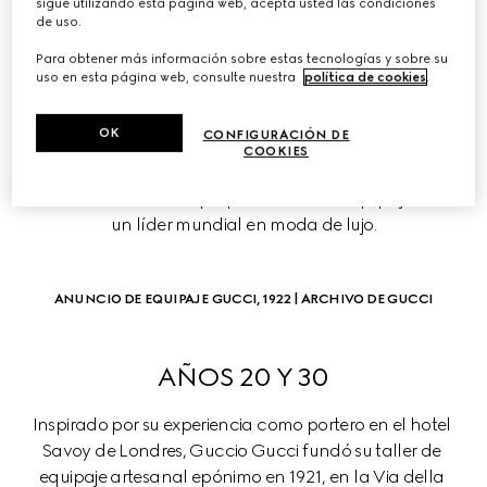
sigue utilizando esta página web, acepta usted las condiciones
de uso.
LA CRONOLOGÍA DE 
Para obtener más información sobre estas tecnologías y sobre su
GUCCI
uso en esta página web, consulte nuestra
política de cookies
.
La historia de la Firma, que abarca más de un siglo, 
OK
CONFIGURACIÓN DE
revela una visión en continua evolución. Cada década 
COOKIES
alberga una serie de hitos que definen la transformación 
de la marca desde un pequeño taller de equipaje hasta 
un líder mundial en moda de lujo.
ANUNCIO DE EQUIPAJE GUCCI, 1922 | ARCHIVO DE GUCCI
AÑOS 20 Y 30
Inspirado por su experiencia como portero en el hotel 
Savoy de Londres, Guccio Gucci fundó su taller de 
equipaje artesanal epónimo en 1921, en la Via della 