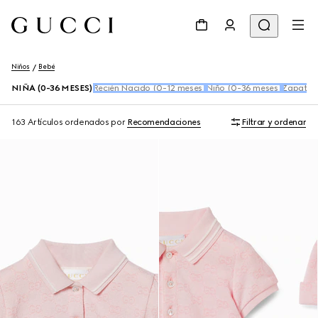
Niños
Bebé
NIÑA (0-36 MESES)
Recién Nacido (0-12 meses)
Niño (0-36 meses)
Zapatos 
163 Artículos
ordenados por
Recomendaciones
Filtrar y ordenar