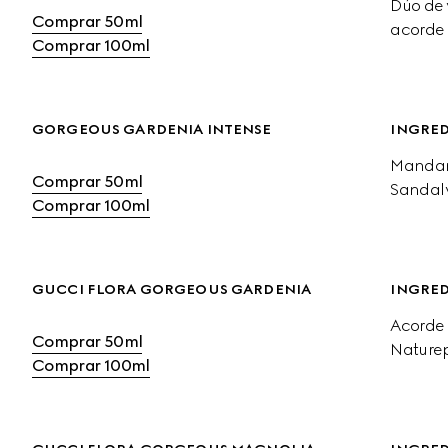
Dúo de v
Comprar 50ml
acorde 
Comprar 100ml
GORGEOUS GARDENIA INTENSE
INGRED
Mandari
Comprar 50ml
Sandal
Comprar 100ml
GUCCI FLORA GORGEOUS GARDENIA
INGRED
Acorde 
Comprar 50ml
Naturep
Comprar 100ml