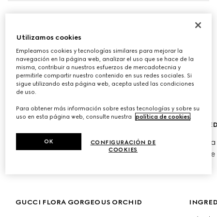
NUEVO GUCCI FLORA GORGEOUS ORCHID 
INTENSE
Utilizamos cookies
Empleamos cookies y tecnologías similares para mejorar la
La nueva fragancia amplifica la radiante esencia 
navegación en la página web, analizar el uso que se hace de la
misma, contribuir a nuestros esfuerzos de mercadotecnia y
ambar de la orquídea vainilla, mezclando una dulzura 
permitirle compartir nuestro contenido en sus redes sociales. Si
envolvente con luminosidad salada para revelar una 
sigue utilizando esta página web, acepta usted las condiciones
expresión olfativa de fuerza e individualidad.
de uso.
Para obtener más información sobre estas tecnologías y sobre su
uso en esta página web, consulte nuestra
política de cookies
.
GUCCI FLORA ORCHID EDP INTENSE
INGRED
Vainill
OK
CONFIGURACIÓN DE
Comprar 50ml
COOKIES
Acorde
Comprar 100ml
GUCCI FLORA GORGEOUS ORCHID
INGRED