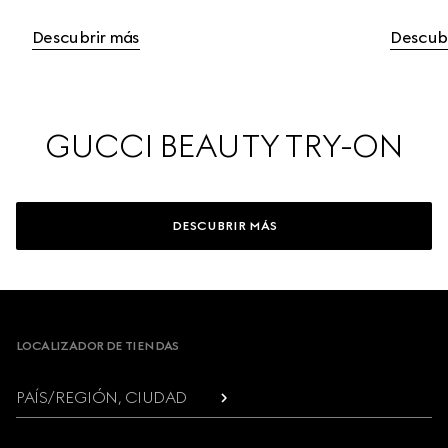
Descubrir más
Descub
GUCCI BEAUTY TRY-ON
DESCUBRIR MÁS
Footer
LOCALIZADOR DE TIENDAS
PAÍS/REGIÓN, CIUDAD