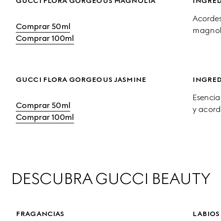
GUCCI FLORA GORGEOUS MAGNOLIA
INGRED
Acordes
Comprar 50ml
magnoli
Comprar 100ml
GUCCI FLORA GORGEOUS JASMINE
INGRED
Esencia
Comprar 50ml
y acord
Comprar 100ml
DESCUBRA GUCCI BEAUTY
FRAGANCIAS
LABIOS