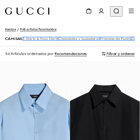
Hombre
Prêt-à-Porter Para Hombre
CAMISAS
T-Shirts & Polo Shirts
Chándales y Sudaderas
Prendas de Punto
Den
56 Artículos
ordenados por
Recomendaciones
Filtrar y ordenar