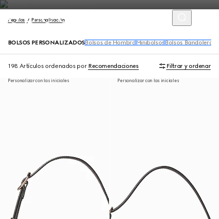
Regalos
Personalisación
BOLSOS PERSONALIZADOS
Bolsos de Hombro
Minibolsos
Bolsos Bandoleras
T
198 Artículos
ordenados por
Recomendaciones
Filtrar y ordenar
Personalizar con las iniciales
Personalizar con las iniciales