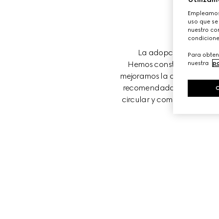
Empleamos 
uso que se
nuestro con
condicione
La adopción y el escala
Para obten
nuestra
po
Hemos construido una estr
mejoramos la durabilidad, la
recomendadas y los progra
circular y complementamos 