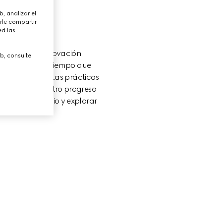
, analizar el
rle compartir
ed las
eativo y la innovación.

b, consulte
ntaminación al tiempo que 
 segunda vida. Las prácticas 
impulsan nuestro progreso 
elos de negocio y explorar 