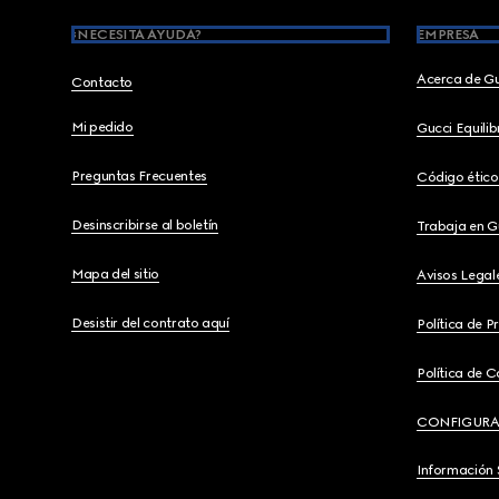
¿NECESITA AYUDA?
EMPRESA
Acerca de G
Contacto
Mi pedido
Gucci Equili
Preguntas Frecuentes
Código ético
Desinscribirse al boletín
Trabaja en G
Mapa del sitio
Avisos Legal
Desistir del contrato aquí
Política de P
Política de C
CONFIGURA
Información 