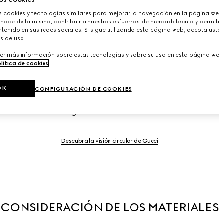
cookies y tecnologías similares para mejorar la navegación en la página web
 hace de la misma, contribuir a nuestros esfuerzos de mercadotecnia y permiti
tenido en sus redes sociales. Si sigue utilizando esta página web, acepta ust
s de uso.
do de los principios de circularidad comienza con el diseño cr
er más información sobre estas tecnologías y sobre su uso en esta página we
lítica de cookies
.
ategia circular exhaustiva para eliminar los residuos y la co
 capacidad de recuperación, la reutilización, el reciclaje y la
mas de carácter interno, como Gucci-Up y Gucci Scrap-less, 
OK
CONFIGURACIÓN DE COOKIES
estos esfuerzos al transformarnos en pioneros de nuevos mod
sinergias con líderes del sector.
Descubra la visión circular de Gucci
CONSIDERACIÓN DE LOS MATERIALES