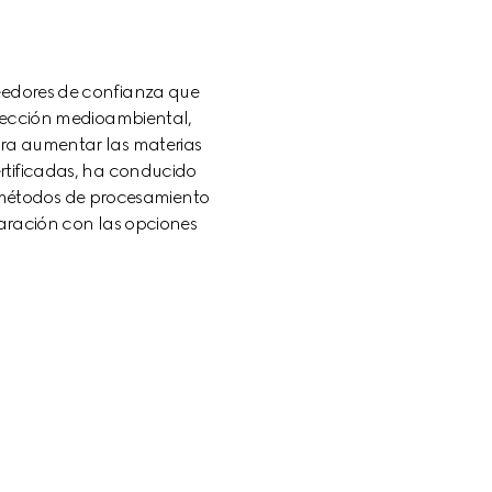
eedores de confianza que 
otección medioambiental, 
ara aumentar las materias 
rtificadas, ha conducido 
 métodos de procesamiento 
ración con las opciones 