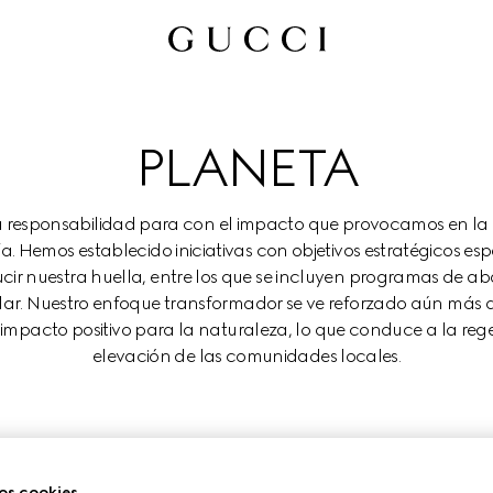
PLANETA
 responsabilidad para con el impacto que provocamos en la n
ofía. Hemos establecido iniciativas con objetivos estratégicos es
ir nuestra huella, entre los que se incluyen programas de aba
ular. Nuestro enfoque transformador se ve reforzado aún más 
pacto positivo para la naturaleza, lo que conduce a la regene
elevación de las comunidades locales.
INNOVACIÓN PARA LA CIRCULARIDA
os cookies