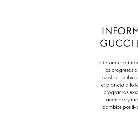
INFORM
GUCCI 
El informe de imp
los progresos 
nuestras ambicio
el planeta a lo l
programas exist
acciones y mét
cambios positiv