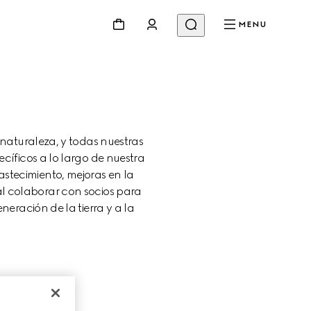
MENU
aturaleza, y todas nuestras 
pecíficos a lo largo de nuestra 
stecimiento, mejoras en la 
al colaborar con socios para 
ración de la tierra y a la 
D