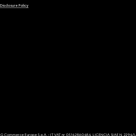
 Disclosure Policy
s. G Commerce Europe S.p.A. - IT VAT nr 05142860484. LICENCIA SIAE N. 2294/I