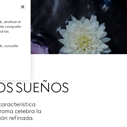
, analizar el
rle compartir
ed las
b, consulte
LOS SUEÑOS
característica
roma celebra la
ión refinada.