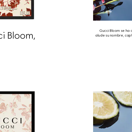
Gucci Bloom se ha c
i Bloom,
alude su nombre, cap