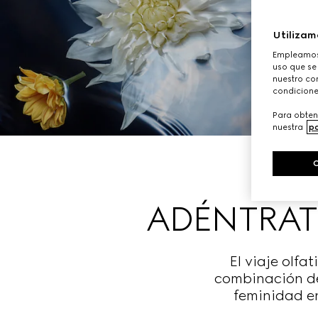
Utilizam
Empleamos 
uso que se
nuestro con
condicione
Para obten
nuestra
po
ADÉNTRATE
El viaje olfa
combinación de
feminidad en