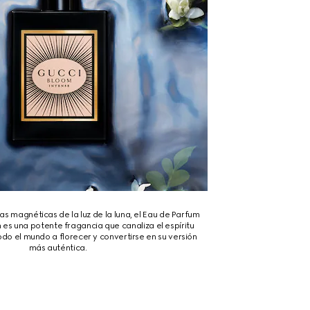
zas magnéticas de la luz de la luna, el Eau de Parfum
 es una potente fragancia que canaliza el espíritu
odo el mundo a florecer y convertirse en su versión
más auténtica.