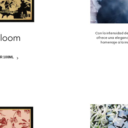
Con la intensidad de
Bloom
ofrece una eleganc
homenaje a la ind
R 100ML