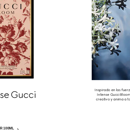
Inspirado en las fuer
nse Gucci
Intense Gucci Bloom
creativo y anima a t
R 100ML