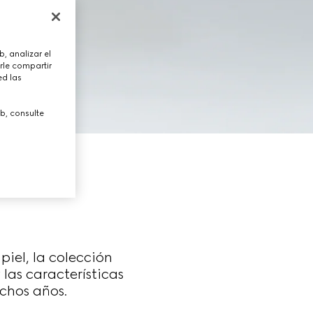
, analizar el
rle compartir
ed las
b, consulte
iel, la colección
las características
chos años.