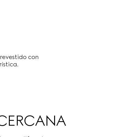
 revestido con
stica.
 CERCANA