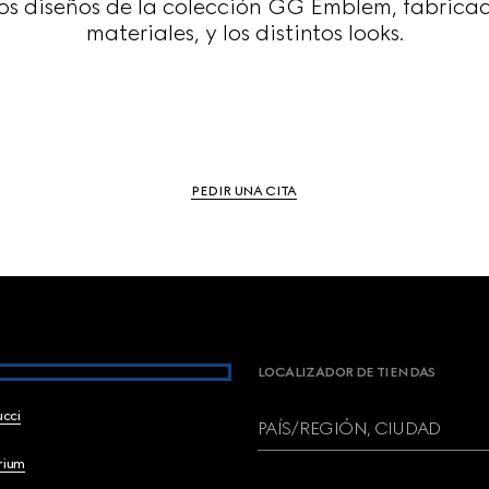
os diseños de la colección GG Emblem, fabricad
materiales, y los distintos looks.
PEDIR UNA CITA
LOCALIZADOR DE TIENDAS
ucci
PAÍS/REGIÓN, CIUDAD
brium