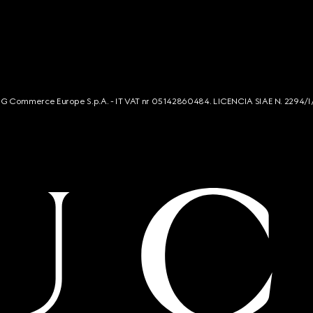
s. G Commerce Europe S.p.A. - IT VAT nr 05142860484. LICENCIA SIAE N. 2294/I