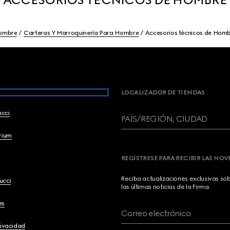
ombre
Carteras Y Marroquinería Para Hombre
Accesorios técnicos de Hom
LOCALIZADOR DE TIENDAS
ucci
PAÍS/REGIÓN, CIUDAD
brium
REGÍSTRESE PARA RECIBIR LAS NO
Reciba actualizaciones exclusivas so
ucci
las últimas noticias de la Firma.
es
Correo electrónico
rivacidad