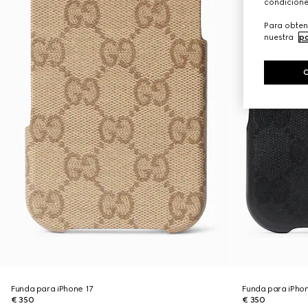
condicione
Para obten
nuestra
po
Funda para iPhone 17
Funda para iPho
€ 350
€ 350