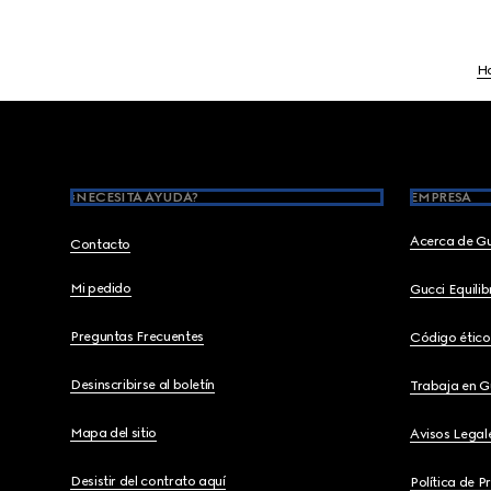
H
Footer
¿NECESITA AYUDA?
EMPRESA
Acerca de G
Contacto
Mi pedido
Gucci Equili
Preguntas Frecuentes
Código ético
Desinscribirse al boletín
Trabaja en G
Mapa del sitio
Avisos Legal
Desistir del contrato aquí
Política de P