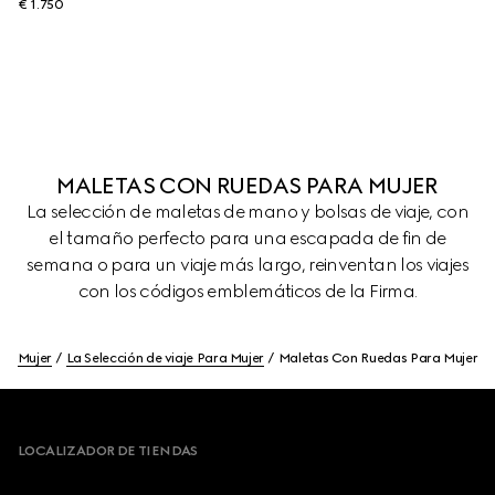
€ 1.750
MALETAS CON RUEDAS PARA MUJER
La selección de maletas de mano y bolsas de viaje, con
el tamaño perfecto para una escapada de fin de
semana o para un viaje más largo, reinventan los viajes
con los códigos emblemáticos de la Firma.
Mujer
La Selección de viaje Para Mujer
Maletas Con Ruedas Para Mujer
Footer
LOCALIZADOR DE TIENDAS