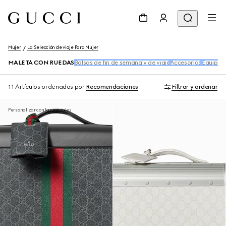
Mujer
La Selección de viaje Para Mujer
MALETA CON RUEDAS
Bolsas de fin de semana y de viaje
Accesorios
Equipaje
11 Artículos
ordenados por
Recomendaciones
Filtrar y ordenar
Personalizar con las iniciales