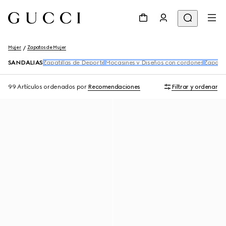
Mujer
Zapatos de Mujer
SANDALIAS
Zapatillas de Deporte
Mocasines y Diseños con cordones
Zapatil
99 Artículos
ordenados por
Recomendaciones
Filtrar y ordenar