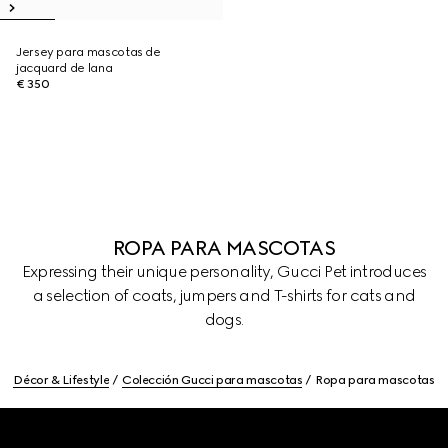
Jersey para mascotas de
jacquard de lana
€ 350
ROPA PARA MASCOTAS
Expressing their unique personality, Gucci Pet introduces
a selection of coats, jumpers and T-shirts for cats and
dogs.
Décor & Lifestyle
Colección Gucci para mascotas
Ropa para mascotas
Footer