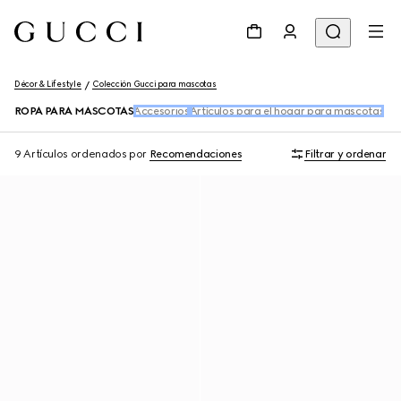
Décor & Lifestyle
Colección Gucci para mascotas
ROPA PARA MASCOTAS
Accesorios
Artículos para el hogar para mascotas
9 Artículos
ordenados por
Recomendaciones
Filtrar y ordenar