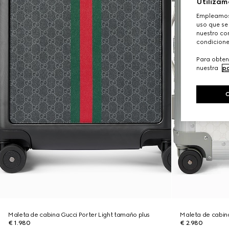
Utilizam
Empleamos 
uso que se
nuestro con
condicione
Para obten
nuestra
po
Maleta de cabina Gucci Porter Light tamaño plus
Maleta de cabin
€ 1.980
€ 2.980