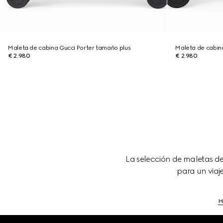
Maleta de cabina Gucci Porter tamaño plus
Maleta de cabin
€ 2.980
€ 2.980
La selección de maletas d
para un viaj
H
Footer