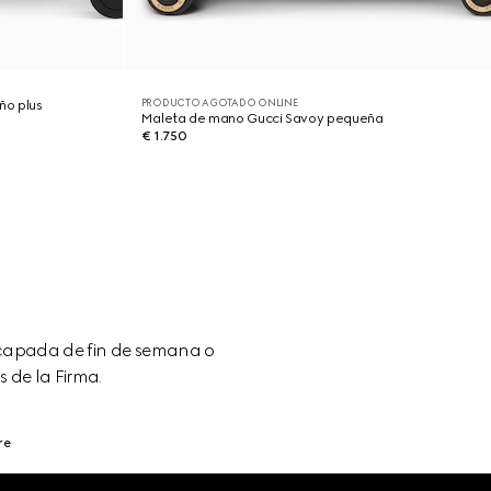
PRODUCTO AGOTADO ONLINE
ño plus
Maleta de mano Gucci Savoy pequeña
€ 1.750
scapada de fin de semana o
 de la Firma.
re