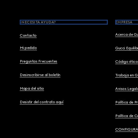
¿NECESITA AYUDA?
EMPRESA
Acerca de G
Contacto
Mi pedido
Gucci Equili
Preguntas Frecuentes
Código ético
Desinscribirse al boletín
Trabaja en G
Mapa del sitio
Avisos Legal
Desistir del contrato aquí
Política de P
Política de C
CONFIGURA