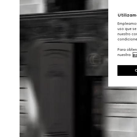
Utilizam
Empleamos 
uso que se
nuestro con
condicione
Para obten
nuestra
po