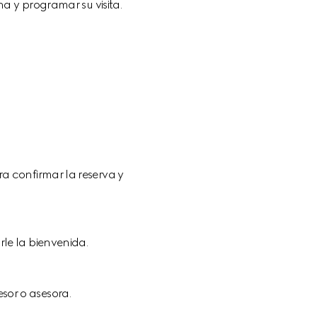
a y programar su visita.
ra confirmar la reserva y 
arle la bienvenida.
sor o asesora.