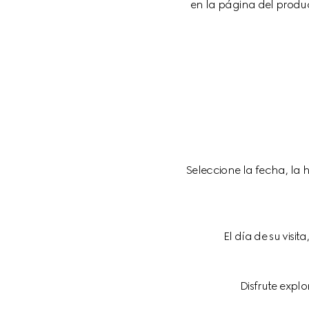
en la página del produc
Seleccione la fecha, la h
El día de su visit
Disfrute expl