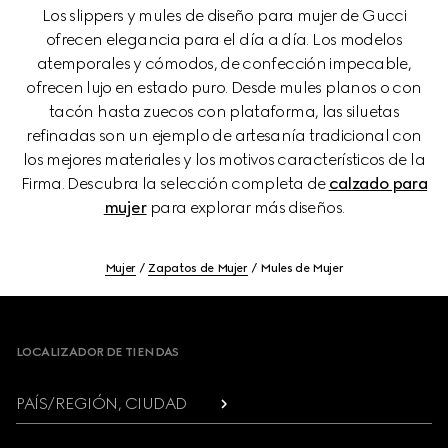
Los slippers y mules de diseño para mujer de Gucci
ofrecen elegancia para el día a día. Los modelos
atemporales y cómodos, de confección impecable,
ofrecen lujo en estado puro. Desde mules planos o con
tacón hasta zuecos con plataforma, las siluetas
refinadas son un ejemplo de artesanía tradicional con
los mejores materiales y los motivos característicos de la
Firma. Descubra la selección completa de
calzado para
mujer
para explorar más diseños.
Mujer
Zapatos de Mujer
Mules de Mujer
Footer
LOCALIZADOR DE TIENDAS
PAÍS/REGIÓN, CIUDAD