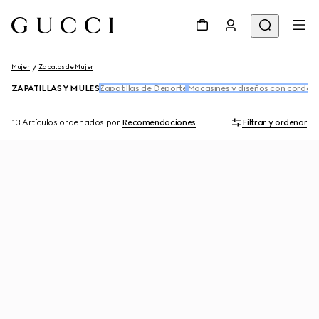
Mujer
Zapatos de Mujer
ZAPATILLAS Y MULES
Zapatillas de Deporte
Mocasines y diseños con cordon
13 Artículos
ordenados por
Recomendaciones
Filtrar y ordenar