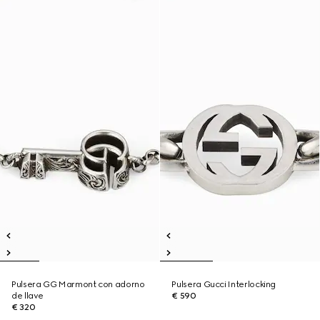
Pulsera GG Marmont con adorno
Pulsera Gucci Interlocking
de llave
€ 590
€ 320