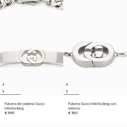
Pulsera de cadena Gucci
Pulsera Gucci Interlocking con
Interlocking
adorno
€ 390
€ 350