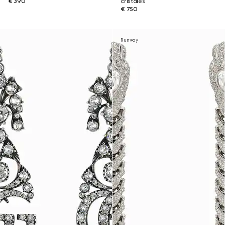
€ 390
cristales
€ 750
Runway