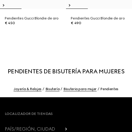
Pendientes Gucci Blondie de aro
Pendientes Gucci Blondie de aro
€ 450
€ 490
PENDIENTES DE BISUTERÍA PARA MUJERES
Joyería & Relojes
Bisutería
Bisuteria para mujer
Pendientes
Footer
LOCALIZADOR DE TIENDAS
PAÍS/REGIÓN, CIUDAD