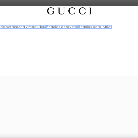
de perfumería y maquillaje
Regalos de joyería
Regalos para Niños