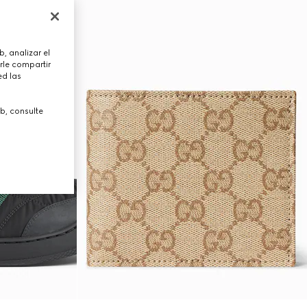
, analizar el
rle compartir
ed las
b, consulte