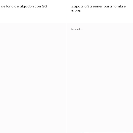
l de lona de algodón con GG
Zapatilla Screener para hombre
€ 790
Novedad