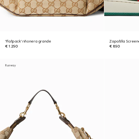
'Flatpack' riñonera grande
Zapatilla Scree
€ 1.250
€ 850
Runway