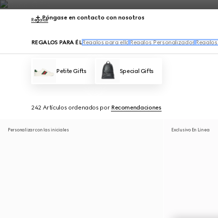
Póngase en contacto con nosotros
Regalos
REGALOS PARA ÉL
Regalos para ella
Regalos Personalizados
Regalos 
Petite Gifts
Special Gifts
242 Artículos
ordenados por
Recomendaciones
Personalizar con las iniciales
Exclusivo En Línea