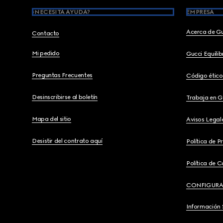
¿NECESITA AYUDA?
EMPRESA
Acerca de G
Contacto
Mi pedido
Gucci Equili
Preguntas Frecuentes
Código ético
Desinscribirse al boletín
Trabaja en G
Mapa del sitio
Avisos Legal
Desistir del contrato aquí
Política de P
Política de C
CONFIGURA
Información 