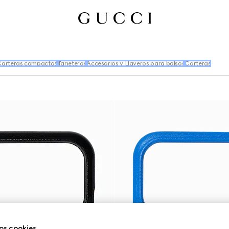
arteras compactas
Tarjeteros
Accesorios y Llaveros para bolsos
Carteras
os cookies