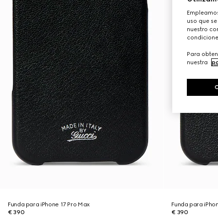
Empleamos 
uso que se
nuestro con
condicione
Para obten
nuestra
po
Funda para iPhone 17 Pro Max
Funda para iPhon
€ 390
€ 390