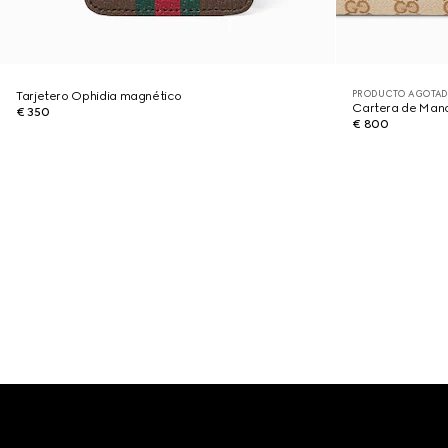
PRODUCTO AGOTAD
Tarjetero Ophidia magnético
Cartera de Man
€ 350
€ 800
Footer