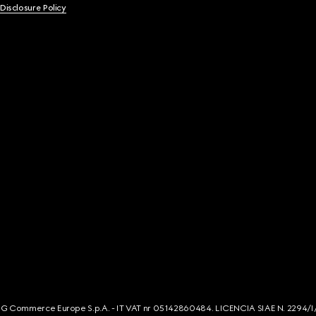
 Disclosure Policy
s. G Commerce Europe S.p.A. - IT VAT nr 05142860484. LICENCIA SIAE N. 2294/I