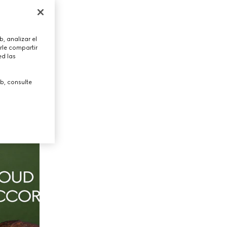
, analizar el
rle compartir
ed las
b, consulte