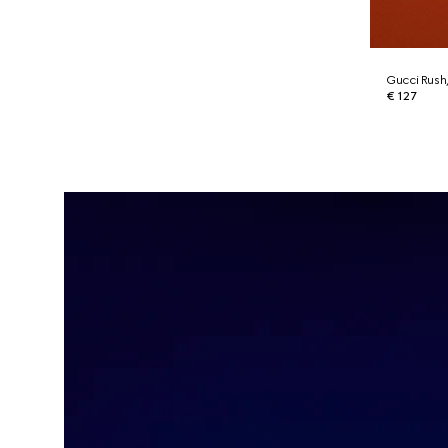
Gucci Rush,
€ 127