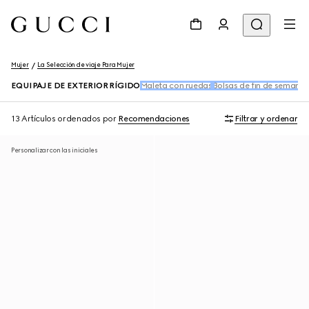
Mujer
La Selección de viaje Para Mujer
EQUIPAJE DE EXTERIOR RÍGIDO
Maleta con ruedas
Bolsas de fin de semana y
13 Artículos
ordenados por
Recomendaciones
Filtrar y ordenar
Personalizar con las iniciales