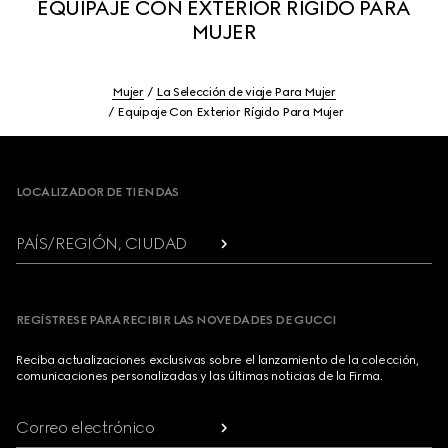
EQUIPAJE CON EXTERIOR RÍGIDO PARA
MUJER
Mujer
La Selección de viaje Para Mujer
Equipaje Con Exterior Rígido Para Mujer
Footer
LOCALIZADOR DE TIENDAS
PAÍS/REGIÓN, CIUDAD
REGÍSTRESE PARA RECIBIR LAS NOVEDADES DE GUCCI
Reciba actualizaciones exclusivas sobre el lanzamiento de la colección,
comunicaciones personalizadas y las últimas noticias de la Firma.
Correo electrónico