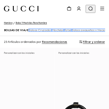
Hombre
Bolos Y Mochilas Para Hombre
BOLSAS DE VIAJE
Bolsos Cruzados
Mochilas
Totes
Bolsos pequeños y Neceser
23 Artículos
ordenados por
Recomendaciones
Filtrar y ordenar
Personalizar con las iniciales
Personalizar con las iniciales