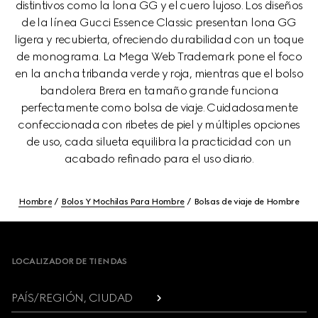
distintivos como la lona GG y el cuero lujoso. Los diseños
de la línea Gucci Essence Classic presentan lona GG
ligera y recubierta, ofreciendo durabilidad con un toque
de monograma. La Mega Web Trademark pone el foco
en la ancha tribanda verde y roja, mientras que el bolso
bandolera Brera en tamaño grande funciona
perfectamente como bolsa de viaje. Cuidadosamente
confeccionada con ribetes de piel y múltiples opciones
de uso, cada silueta equilibra la practicidad con un
acabado refinado para el uso diario.
Hombre
Bolos Y Mochilas Para Hombre
Bolsas de viaje de Hombre
Footer
LOCALIZADOR DE TIENDAS
PAÍS/REGIÓN, CIUDAD